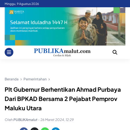
Skip
Minggu, 9 Agustus 2026
to
content
Beranda
Pemerintahan
Plt Gubernur Berhentikan Ahmad Purbaya
Dari BPKAD Bersama 2 Pejabat Pemprov
Maluku Utara
Oleh
PUBLIKAmalut
-
26 Maret 2024, 12:29