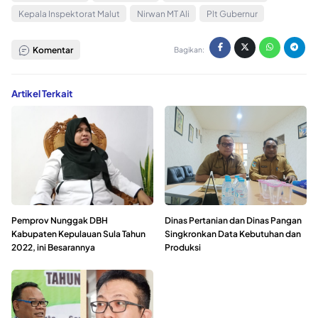
Kepala Inspektorat Malut
Nirwan MT Ali
Plt Gubernur
Komentar
Bagikan:
Artikel Terkait
Pemprov Nunggak DBH
Dinas Pertanian dan Dinas Pangan
Kabupaten Kepulauan Sula Tahun
Singkronkan Data Kebutuhan dan
2022, ini Besarannya
Produksi