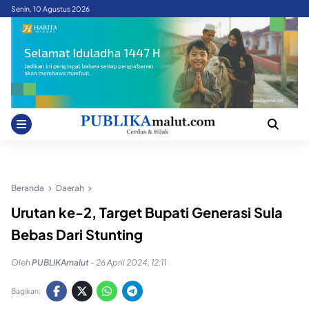
Skip
Senin, 10 Agustus 2026
to
content
Beranda
Daerah
Urutan ke-2, Target Bupati Generasi Sula
Bebas Dari Stunting
Oleh
PUBLIKAmalut
-
26 April 2024, 12:11
Bagikan: