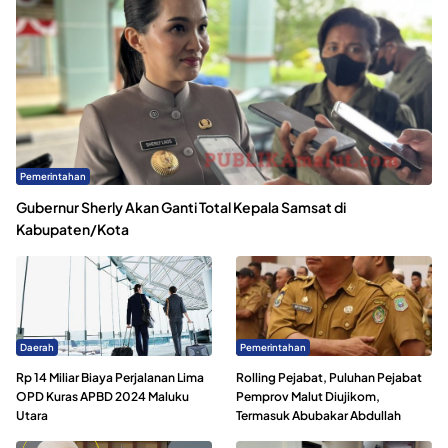
Pemerintahan
Gubernur Sherly Akan Ganti Total Kepala Samsat di
Kabupaten/Kota
Daerah
Pemerintahan
Rp 14 Miliar Biaya Perjalanan Lima
Rolling Pejabat, Puluhan Pejabat
OPD Kuras APBD 2024 Maluku
Pemprov Malut Diujikom,
Utara
Termasuk Abubakar Abdullah