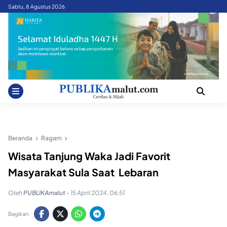
Skip
Sabtu, 8 Agustus 2026
to
content
Beranda
Ragam
Wisata Tanjung Waka Jadi Favorit
Masyarakat Sula Saat Lebaran
Oleh
PUBLIKAmalut
-
15 April 2024, 06:51
Bagikan: