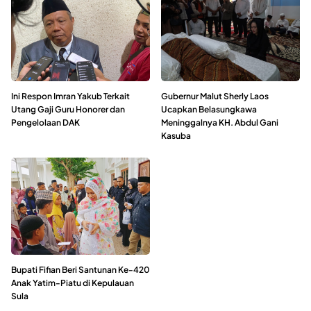
Ini Respon Imran Yakub Terkait
Gubernur Malut Sherly Laos
Utang Gaji Guru Honorer dan
Ucapkan Belasungkawa
Pengelolaan DAK
Meninggalnya KH. Abdul Gani
Kasuba
Bupati Fifian Beri Santunan Ke-420
Anak Yatim-Piatu di Kepulauan
Sula