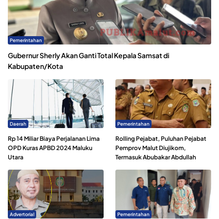
Pemerintahan
Gubernur Sherly Akan Ganti Total Kepala Samsat di
Kabupaten/Kota
Daerah
Pemerintahan
Rp 14 Miliar Biaya Perjalanan Lima
Rolling Pejabat, Puluhan Pejabat
OPD Kuras APBD 2024 Maluku
Pemprov Malut Diujikom,
Utara
Termasuk Abubakar Abdullah
Advertorial
Pemerintahan