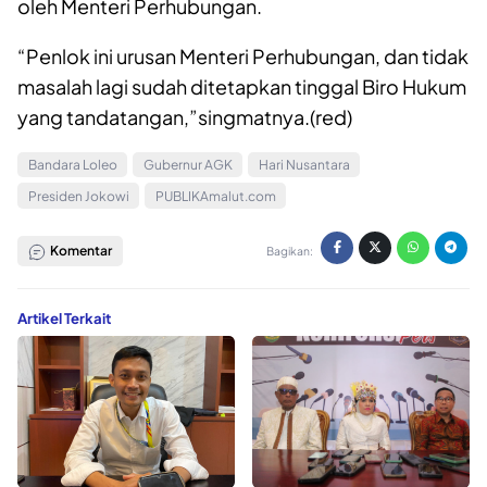
oleh Menteri Perhubungan.
“Penlok ini urusan Menteri Perhubungan, dan tidak
masalah lagi sudah ditetapkan tinggal Biro Hukum
yang tandatangan,”singmatnya.(red)
Bandara Loleo
Gubernur AGK
Hari Nusantara
Presiden Jokowi
PUBLIKAmalut.com
Komentar
Bagikan:
Artikel Terkait