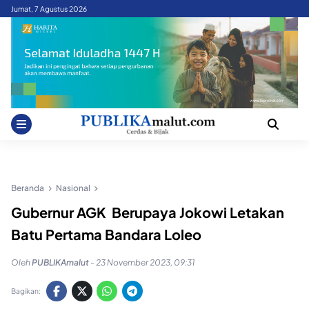
Skip
Jumat, 7 Agustus 2026
to
content
Beranda
Nasional
Gubernur AGK Berupaya Jokowi Letakan
Batu Pertama Bandara Loleo
Oleh
PUBLIKAmalut
-
23 November 2023, 09:31
Bagikan: