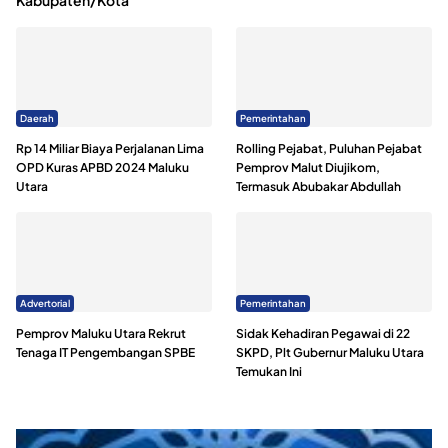
Kabupaten/Kota
Daerah
Pemerintahan
Rp 14 Miliar Biaya Perjalanan Lima
Rolling Pejabat, Puluhan Pejabat
OPD Kuras APBD 2024 Maluku
Pemprov Malut Diujikom,
Utara
Termasuk Abubakar Abdullah
Advertorial
Pemerintahan
Pemprov Maluku Utara Rekrut
Sidak Kehadiran Pegawai di 22
Tenaga IT Pengembangan SPBE
SKPD, Plt Gubernur Maluku Utara
Temukan Ini