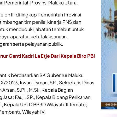
n Pemerintah Provinsi Maluku Utara.
elon III di lingkup Pemerintah Provinsi
timbangan tim penilai kinerja PNS dan
untuk menduduki jabatan tersebut untuk
aya aparatur, ketatalaksanaan,
ran serta pelayanan publik.
r Ganti Kadri La Etje Dari Kepala Biro PBJ
i lantik berdasarkan SK Gubernur Maluku
/2023, Irwan Usman, SP., Sekretaris Dinas
Arsan, S.Pi., M.Si., Kepala Bagian
asa; Fauji, SP., Kepala Bidang Perikanan
., Kepala UPTD BP3D Wilayah III Ternate;
 Pembantu Wilayah IV.