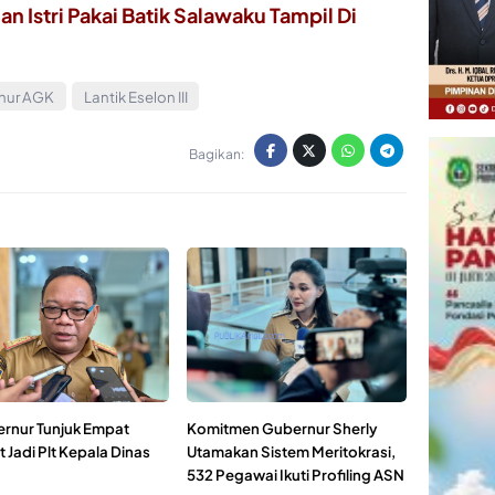
n Istri Pakai Batik Salawaku Tampil Di
nur AGK
Lantik Eselon III
Bagikan:
ernur Tunjuk Empat
Komitmen Gubernur Sherly
 Jadi Plt Kepala Dinas
Utamakan Sistem Meritokrasi,
532 Pegawai Ikuti Profiling ASN