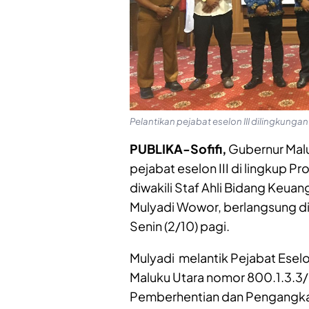
Pelantikan pejabat eselon III dilingkunga
PUBLIKA-Sofifi,
Gubernur Malu
pejabat eselon III di lingkup Pr
diwakili Staf Ahli Bidang Keua
Mulyadi Wowor, berlangsung di 
Senin (2/10) pagi.
Mulyadi melantik Pejabat Eselo
Maluku Utara nomor 800.1.3.
Pemberhentian dan Pengangkat