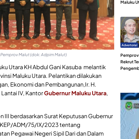
Maluku U
Advertorial
n Pemprov Malut (dok: Adpim Malut)
Pemprov 
Rekrut Te
ku Utara KH Abdul Gani Kasuba melantik
Pengemb
ovinsi Maluku Utara. Pelantikan dilakukan
ngan, Ekonomi dan Pembangunan,Ir. H.
Lantai IV, Kantor
Gubernur Maluku Utara
,
n III berdasarkan Surat Keputusan Gubernur
3/KEP/ADM/75/IX/2023 tentang
an Pegawai Negeri Sipil Dari dan Dalam