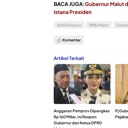
BACA JUGA:
Gubernur Malut da
Istana Presiden
ASN Pemprov
BPBJ Malut
Guber
Komentar
Artikel Terkait
Anggaran Pemprov Dipangkas
Pj Gub
Rp 160 Miliar, Ini Respon
Pejabat
Gubernur dan Ketua DPRD