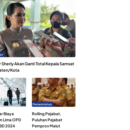
an
 Sherly Akan Ganti Total Kepala Samsat
aten/Kota
Pemerintahan
ar Biaya
Rolling Pejabat,
an Lima OPD
Puluhan Pejabat
BD 2024
Pemprov Malut