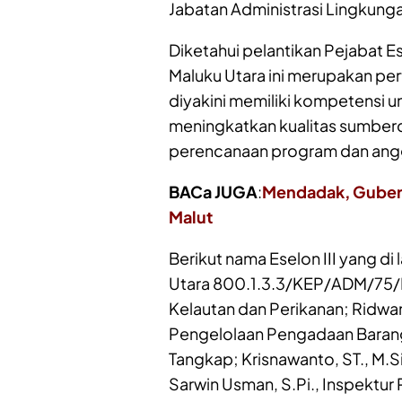
Jabatan Administrasi Lingkunga
Diketahui pelantikan Pejabat Es
Maluku Utara ini merupakan per
diyakini memiliki kompetensi 
meningkatkan kualitas sumberd
perencanaan program dan angga
BACa JUGA
:
Mendadak, Gubernu
Malut
Berikut nama Eselon III yang d
Utara 800.1.3.3/KEP/ADM/75/IX
Kelautan dan Perikanan; Ridwan 
Pengelolaan Pengadaan Barang J
Tangkap; Krisnawanto, ST., M.Si
Sarwin Usman, S.Pi., Inspektur