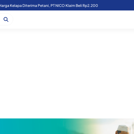
 Harga Kelapa Diterima Petani, PT NICO Klaim Beli Rp2.200