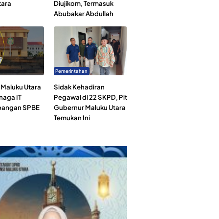
tara
Diujikom, Termasuk
Abubakar Abdullah
Pemerintahan
Maluku Utara
Sidak Kehadiran
naga IT
Pegawai di 22 SKPD, Plt
angan SPBE
Gubernur Maluku Utara
Temukan Ini