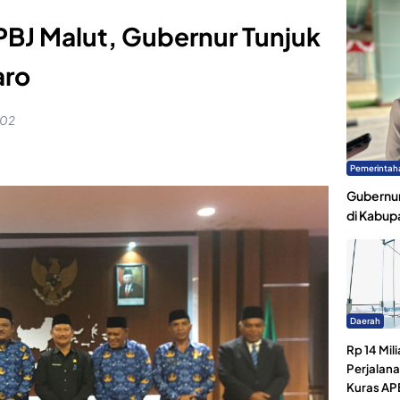
BJ Malut, Gubernur Tunjuk
aro
:02
Pemerintah
Gubernur
di Kabup
Daerah
Rp 14 Mili
Perjalan
Kuras AP