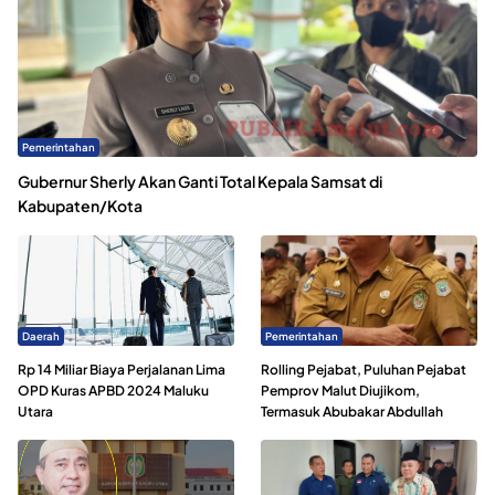
Pemerintahan
Gubernur Sherly Akan Ganti Total Kepala Samsat di
Kabupaten/Kota
Daerah
Pemerintahan
Rp 14 Miliar Biaya Perjalanan Lima
Rolling Pejabat, Puluhan Pejabat
OPD Kuras APBD 2024 Maluku
Pemprov Malut Diujikom,
Utara
Termasuk Abubakar Abdullah