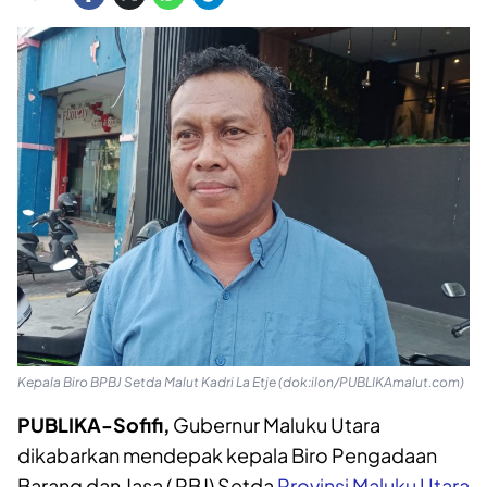
Kepala Biro BPBJ Setda Malut Kadri La Etje (dok:ilon/PUBLIKAmalut.com)
PUBLIKA-Sofifi,
Gubernur Maluku Utara
dikabarkan mendepak kepala Biro Pengadaan
Barang dan Jasa ( PBJ) Setda
Provinsi Maluku Utara