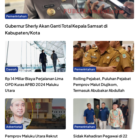
Pemerintahan
Gubernur Sherly Akan Ganti Total Kepala Samsat di
Kabupaten/Kota
Daerah
Pemerintahan
Rp 14 Miliar Biaya Perjalanan Lima
Rolling Pejabat, Puluhan Pejabat
OPD Kuras APBD 2024 Maluku
Pemprov Malut Diujikom,
Utara
Termasuk Abubakar Abdullah
Advertorial
Pemerintahan
Pemprov Maluku Utara Rekrut
Sidak Kehadiran Pegawai di 22