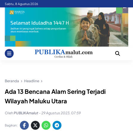
Skip
Sabtu, 8 Agustus 2026
to
content
Beranda
Headline
Ada 13 Bencana Alam Sering Terjadi
Wilayah Maluku Utara
Oleh
PUBLIKAmalut
-
29 Agustus 2023, 07:59
Bagikan: