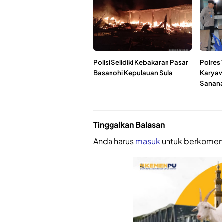
Polisi Selidiki Kebakaran Pasar
Polres 
Basanohi Kepulauan Sula
Karyaw
Sanan
Tinggalkan Balasan
Anda harus
masuk
untuk berkomen