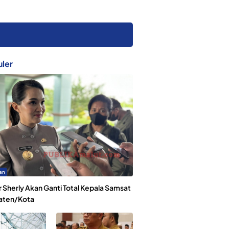
ler
an
 Sherly Akan Ganti Total Kepala Samsat
aten/Kota