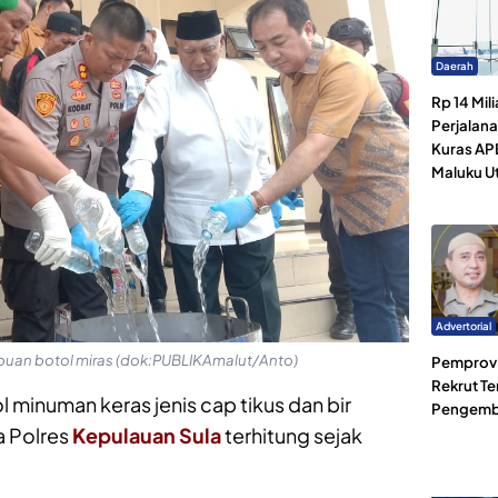
Daerah
Rp 14 Mili
Perjalan
Kuras AP
Maluku U
Advertorial
buan botol miras (dok:PUBLIKAmalut/Anto)
Pemprov 
Rekrut Te
l minuman keras jenis cap tikus dan bir
Pengemb
a Polres
Kepulauan Sula
terhitung sejak