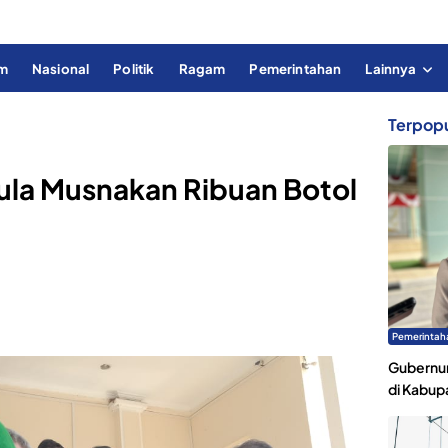
im
Nasional
Politik
Ragam
Pemerintahan
Lainnya
Terpopu
ula Musnakan Ribuan Botol
Pemerintah
Gubernur
di Kabup