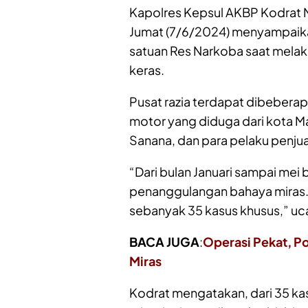
Kapolres Kepsul AKBP Kodrat 
Jumat (7/6/2024) menyampaikan
satuan Res Narkoba saat mela
keras.
Pusat razia terdapat dibeberapa
motor yang diduga dari kota 
Sanana, dan para pelaku penjua
“Dari bulan Januari sampai mei
penanggulangan bahaya miras
sebanyak 35 kasus khusus,” uc
BACA JUGA
:
Operasi Pekat, P
Miras
Kodrat mengatakan, dari 35 kasu