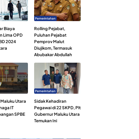
Pemerintahan
ar Biaya
Rolling Pejabat,
an Lima OPD
Puluhan Pejabat
BD 2024
Pemprov Malut
tara
Diujikom, Termasuk
Abubakar Abdullah
Pemerintahan
Maluku Utara
Sidak Kehadiran
naga IT
Pegawai di 22 SKPD, Plt
angan SPBE
Gubernur Maluku Utara
Temukan Ini