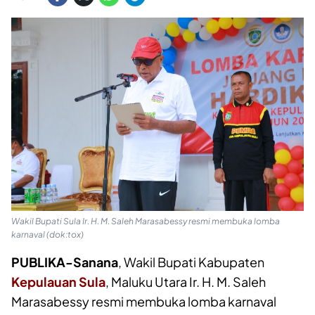
Wakil Bupati Sula Ir. H. M. Saleh Marasabessy resmi membuka lomba
karnaval (dok:tox)
PUBLIKA-Sanana
, Wakil Bupati Kabupaten
Kepulauan Sula
, Maluku Utara Ir. H. M. Saleh
Marasabessy resmi membuka lomba karnaval