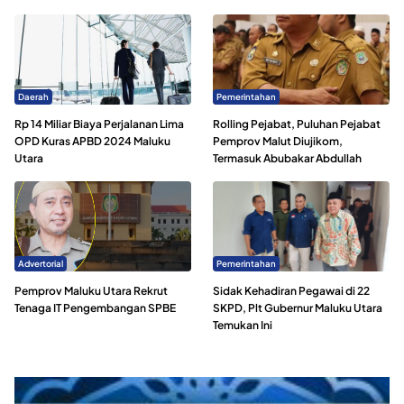
Daerah
Pemerintahan
Rp 14 Miliar Biaya Perjalanan Lima
Rolling Pejabat, Puluhan Pejabat
OPD Kuras APBD 2024 Maluku
Pemprov Malut Diujikom,
Utara
Termasuk Abubakar Abdullah
Advertorial
Pemerintahan
Pemprov Maluku Utara Rekrut
Sidak Kehadiran Pegawai di 22
Tenaga IT Pengembangan SPBE
SKPD, Plt Gubernur Maluku Utara
Temukan Ini