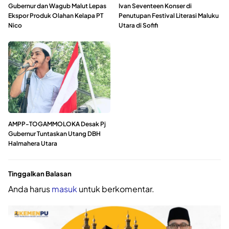
Gubernur dan Wagub Malut Lepas
Ivan Seventeen Konser di
Ekspor Produk Olahan Kelapa PT
Penutupan Festival Literasi Maluku
Nico
Utara di Sofifi
AMPP-TOGAMMOLOKA Desak Pj
Gubernur Tuntaskan Utang DBH
Halmahera Utara
Tinggalkan Balasan
Anda harus
masuk
untuk berkomentar.