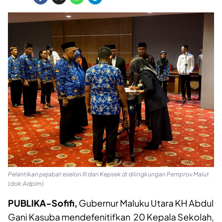
Pelantikan pejabat eselon III dan Kepsek di dilingkungan Pemprov Malut
(dok:Adpim)
PUBLIKA-Sofifi,
Gubernur Maluku Utara KH Abdul
Gani Kasuba mendefenitifkan 20 Kepala Sekolah,