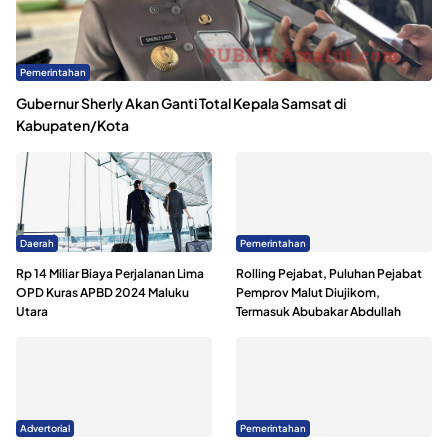
Pemerintahan
Gubernur Sherly Akan Ganti Total Kepala Samsat di
Kabupaten/Kota
Daerah
Pemerintahan
Rp 14 Miliar Biaya Perjalanan Lima
Rolling Pejabat, Puluhan Pejabat
OPD Kuras APBD 2024 Maluku
Pemprov Malut Diujikom,
Utara
Termasuk Abubakar Abdullah
Advertorial
Pemerintahan