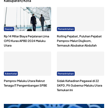
Kabupaten/Kota
Daerah
Pemerintahan
Rp 14 Miliar Biaya Perjalanan Lima
Rolling Pejabat, Puluhan Pejabat
OPD Kuras APBD 2024 Maluku
Pemprov Malut Diujikom,
Utara
Termasuk Abubakar Abdullah
Advertorial
Pemerintahan
Pemprov Maluku Utara Rekrut
Sidak Kehadiran Pegawai di 22
Tenaga IT Pengembangan SPBE
SKPD, Plt Gubernur Maluku Utara
Temukan Ini