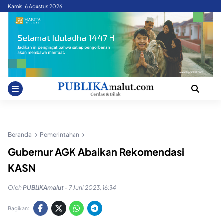
Skip
Kamis, 6 Agustus 2026
to
content
Beranda
Pemerintahan
Gubernur AGK Abaikan Rekomendasi
KASN
Oleh
PUBLIKAmalut
-
7 Juni 2023, 16:34
Bagikan: