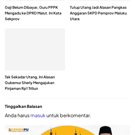
Gaji Belum Dibayar, Guru PPPK
Tutup Utang Jadi Alasan Pangkas
Mengadu ke DPRD Malut. Ini Kata
Anggaran SKPD Pemprov Maluku
Sekprov
Utara
Tak Sekadar Utang, Ini Alasan
Gubernur Sherly Mengajukan
Pinjaman Rp1 Triliun
Tinggalkan Balasan
Anda harus
masuk
untuk berkomentar.