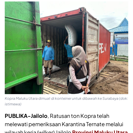
Kopra Maluku Utara dimuat di konteiner untuk dibawah ke Surabaya (dok:
istimewa)
PUBLIKA-Jailolo
, Ratusan ton Kopra telah
melewati pemeriksaan Karantina Ternate melalui
wilayah kerja (wilker) Jailolo
Provinsi Maluku Utara