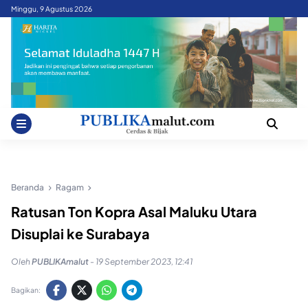
Skip
Minggu, 9 Agustus 2026
to
content
Beranda
Ragam
Ratusan Ton Kopra Asal Maluku Utara
Disuplai ke Surabaya
Oleh
PUBLIKAmalut
-
19 September 2023, 12:41
Bagikan: