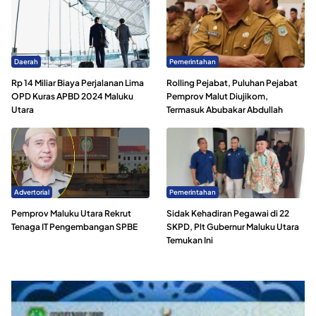
Daerah
Pemerintahan
Rp 14 Miliar Biaya Perjalanan Lima
Rolling Pejabat, Puluhan Pejabat
OPD Kuras APBD 2024 Maluku
Pemprov Malut Diujikom,
Utara
Termasuk Abubakar Abdullah
Advertorial
Pemerintahan
Pemprov Maluku Utara Rekrut
Sidak Kehadiran Pegawai di 22
Tenaga IT Pengembangan SPBE
SKPD, Plt Gubernur Maluku Utara
Temukan Ini