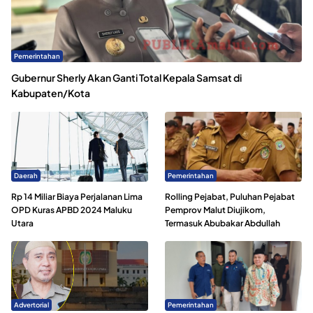
Pemerintahan
Gubernur Sherly Akan Ganti Total Kepala Samsat di
Kabupaten/Kota
Daerah
Pemerintahan
Rp 14 Miliar Biaya Perjalanan Lima
Rolling Pejabat, Puluhan Pejabat
OPD Kuras APBD 2024 Maluku
Pemprov Malut Diujikom,
Utara
Termasuk Abubakar Abdullah
Advertorial
Pemerintahan