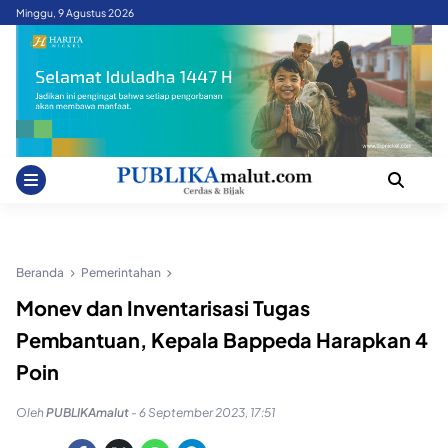
Skip
Minggu, 9 Agustus 2026
to
content
Beranda
Pemerintahan
Monev dan Inventarisasi Tugas
Pembantuan, Kepala Bappeda Harapkan 4
Poin
Oleh
PUBLIKAmalut
-
6 September 2023, 17:51