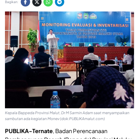
Bagikan:
Kepala Bappeda Provinsi Malut, Dr M Sarmin Adam saat menyampaikan
sambutan ada kegiatan Monev (dok:PUBLIKAmalut.com)
PUBLIKA-Ternate
, Badan Perencanaan