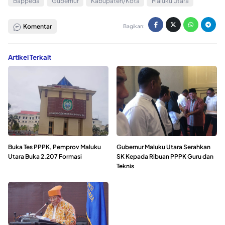
Bappeda
Gubernur
Kabupaten/Kota
Maluku Utara
Komentar
Bagikan:
Artikel Terkait
Buka Tes PPPK, Pemprov Maluku
Gubernur Maluku Utara Serahkan
Utara Buka 2.207 Formasi
SK Kepada Ribuan PPPK Guru dan
Teknis