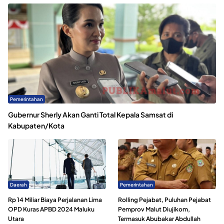
Pemerintahan
Gubernur Sherly Akan Ganti Total Kepala Samsat di
Kabupaten/Kota
Daerah
Pemerintahan
Rp 14 Miliar Biaya Perjalanan Lima
Rolling Pejabat, Puluhan Pejabat
OPD Kuras APBD 2024 Maluku
Pemprov Malut Diujikom,
Utara
Termasuk Abubakar Abdullah