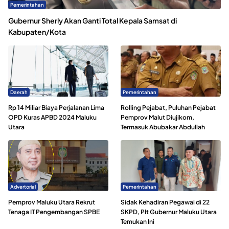
Pemerintahan
Gubernur Sherly Akan Ganti Total Kepala Samsat di
Kabupaten/Kota
Daerah
Pemerintahan
Rp 14 Miliar Biaya Perjalanan Lima
Rolling Pejabat, Puluhan Pejabat
OPD Kuras APBD 2024 Maluku
Pemprov Malut Diujikom,
Utara
Termasuk Abubakar Abdullah
Advertorial
Pemerintahan
Pemprov Maluku Utara Rekrut
Sidak Kehadiran Pegawai di 22
Tenaga IT Pengembangan SPBE
SKPD, Plt Gubernur Maluku Utara
Temukan Ini