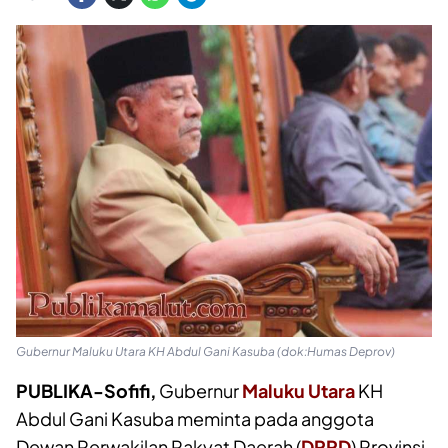
Gubernur Maluku Utara KH Abdul Gani Kasuba (dok:Humas Deprov)
PUBLIKA-Sofifi,
Gubernur
Maluku Utara
KH
Abdul Gani Kasuba meminta pada anggota
Dewan Perwakilan Rakyat Daerah (
DPRD
) Provinsi