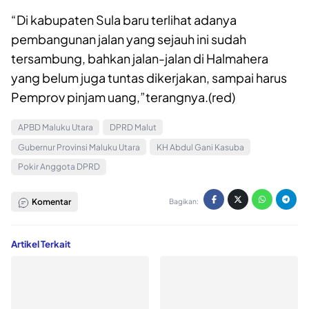
“Di kabupaten Sula baru terlihat adanya
pembangunan jalan yang sejauh ini sudah
tersambung, bahkan jalan-jalan di Halmahera
yang belum juga tuntas dikerjakan, sampai harus
Pemprov pinjam uang,”terangnya.(red)
APBD Maluku Utara
DPRD Malut
Gubernur Provinsi Maluku Utara
KH Abdul Gani Kasuba
Pokir Anggota DPRD
Komentar
Bagikan:
Artikel Terkait