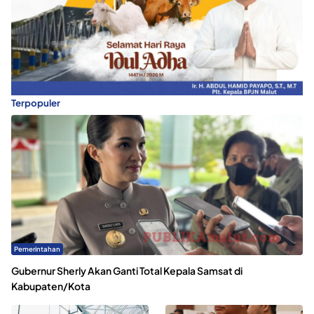
Terpopuler
Pemerintahan
Gubernur Sherly Akan Ganti Total Kepala Samsat di
Kabupaten/Kota