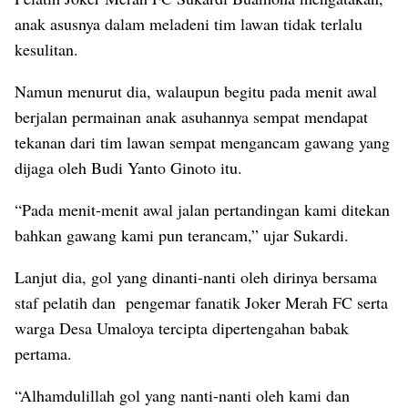
anak asusnya dalam meladeni tim lawan tidak terlalu
kesulitan.
Namun menurut dia, walaupun begitu pada menit awal
berjalan permainan anak asuhannya sempat mendapat
tekanan dari tim lawan sempat mengancam gawang yang
dijaga oleh Budi Yanto Ginoto itu.
“Pada menit-menit awal jalan pertandingan kami ditekan
bahkan gawang kami pun terancam,” ujar Sukardi.
Lanjut dia, gol yang dinanti-nanti oleh dirinya bersama
staf pelatih dan pengemar fanatik Joker Merah FC serta
warga Desa Umaloya tercipta dipertengahan babak
pertama.
“Alhamdulillah gol yang nanti-nanti oleh kami dan