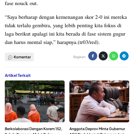
fase nouck out.
“Saya berharap dengan kemenangan skor 2-0 ini mereka
tidak terlalu gembira, yang lebih penting kita fokus di
laga berikut apalagi ini kita berada di fase sistem gugur
dan harus mental siap,” harapnya.(tr03/red)
.
Komentar
Bagikan:
Artikel Terkait
Berkolaborasi Dengan Korem 152,
Anggota Deprov Minta Gubernur