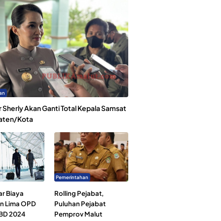
an
 Sherly Akan Ganti Total Kepala Samsat
aten/Kota
Pemerintahan
ar Biaya
Rolling Pejabat,
an Lima OPD
Puluhan Pejabat
BD 2024
Pemprov Malut