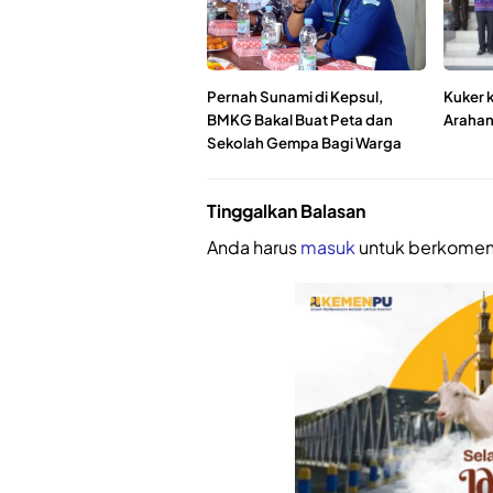
Pernah Sunami di Kepsul,
Kuker k
BMKG Bakal Buat Peta dan
Arahan 
Sekolah Gempa Bagi Warga
Tinggalkan Balasan
Anda harus
masuk
untuk berkomen