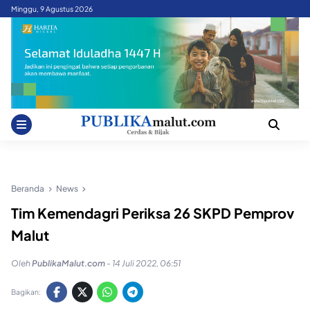
Skip
Minggu, 9 Agustus 2026
to
content
Beranda
News
Tim Kemendagri Periksa 26 SKPD Pemprov
Malut
Oleh
PublikaMalut.com
-
14 Juli 2022, 06:51
Bagikan: