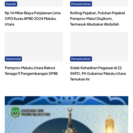
Daerah
Pemerintahan
Rp 14 Miliar Biaya Perjalanan Lima
Rolling Pejabat, Puluhan Pejabat
OPD Kuras APBD 2024 Maluku
Pemprov Malut Diujikom,
Utara
Termasuk Abubakar Abdullah
Advertorial
Pemerintahan
Pemprov Maluku Utara Rekrut
Sidak Kehadiran Pegawai di 22
Tenaga IT Pengembangan SPBE
SKPD, Plt Gubernur Maluku Utara
Temukan Ini