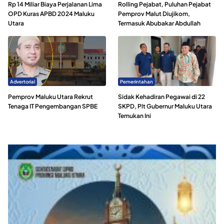
Rp 14 Miliar Biaya Perjalanan Lima
Rolling Pejabat, Puluhan Pejabat
OPD Kuras APBD 2024 Maluku
Pemprov Malut Diujikom,
Utara
Termasuk Abubakar Abdullah
Advertorial
Pemerintahan
Pemprov Maluku Utara Rekrut
Sidak Kehadiran Pegawai di 22
Tenaga IT Pengembangan SPBE
SKPD, Plt Gubernur Maluku Utara
Temukan Ini