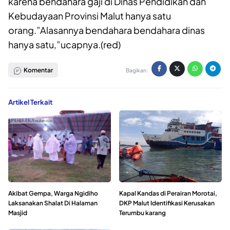
karena bendahara gaji di Dinas Pendidikan dan
Kebudayaan Provinsi Malut hanya satu
orang.”Alasannya bendahara bendahara dinas
hanya satu,”ucapnya.(red)
Komentar
Bagikan:
Artikel Terkait
Akibat Gempa, Warga Ngidiho
Kapal Kandas di Perairan Morotai,
Laksanakan Shalat Di Halaman
DKP Malut Identifikasi Kerusakan
Masjid
Terumbu karang