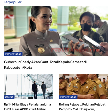
Terpopuler
Pemerintahan
Gubernur Sherly Akan Ganti Total Kepala Samsat di
Kabupaten/Kota
Daerah
Pemerintahan
Rp 14 Miliar Biaya Perjalanan Lima
Rolling Pejabat, Puluhan Pejabat
OPD Kuras APBD 2024 Maluku
Pemprov Malut Diujikom,