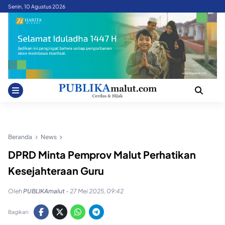
Skip
Senin, 10 Agustus 2026
to
content
Beranda
News
DPRD Minta Pemprov Malut Perhatikan
Kesejahteraan Guru
Oleh
PUBLIKAmalut
-
27 Mei 2025, 09:42
Bagikan: