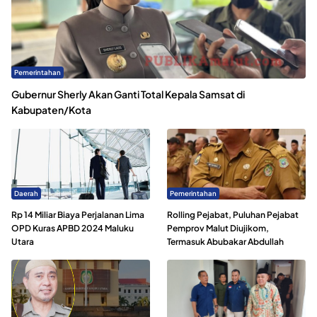
Pemerintahan
Gubernur Sherly Akan Ganti Total Kepala Samsat di
Kabupaten/Kota
Daerah
Pemerintahan
Rp 14 Miliar Biaya Perjalanan Lima
Rolling Pejabat, Puluhan Pejabat
OPD Kuras APBD 2024 Maluku
Pemprov Malut Diujikom,
Utara
Termasuk Abubakar Abdullah