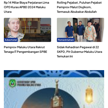
Rp 14 Miliar Biaya Perjalanan Lima
Rolling Pejabat, Puluhan Pejabat
OPD Kuras APBD 2024 Maluku
Pemprov Malut Diujikom,
Utara
Termasuk Abubakar Abdullah
Advertorial
Pemerintahan
Pemprov Maluku Utara Rekrut
Sidak Kehadiran Pegawai di 22
Tenaga IT Pengembangan SPBE
SKPD, Plt Gubernur Maluku Utara
Temukan Ini