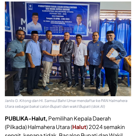
Janlis G. Kitong dan Hi. Samsul Bahri Umar mendaftar ke PAN Halmahera
Utara sebagai bakal calon Bupati dan wakil Bupati (dok:Al)
PUBLIKA-Halut,
Pemilihan Kepala Daerah
(Pilkada) Halmahera Utara (
Halut
) 2024 semakin
sengit, kenapa tidak, Bacalon Bupati dan Wakil