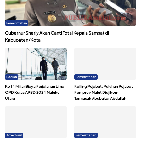
Pemerintahan
Gubernur Sherly Akan Ganti Total Kepala Samsat di
Kabupaten/Kota
Daerah
Pemerintahan
Rp 14 Miliar Biaya Perjalanan Lima
Rolling Pejabat, Puluhan Pejabat
OPD Kuras APBD 2024 Maluku
Pemprov Malut Diujikom,
Utara
Termasuk Abubakar Abdullah
Advertorial
Pemerintahan