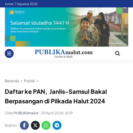
Skip
Jumat, 7 Agustus 2026
to
content
Beranda
Politik
Daftar ke PAN, Janlis-Samsul Bakal
Berpasangan di Pilkada Halut 2024
Oleh
PUBLIKAmalut
-
29 April 2024, 16:19
Bagikan: