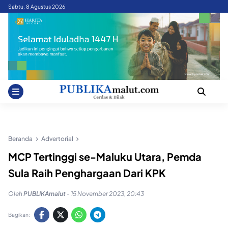
Skip
Sabtu, 8 Agustus 2026
to
content
Beranda
Advertorial
MCP Tertinggi se-Maluku Utara, Pemda
Sula Raih Penghargaan Dari KPK
Oleh
PUBLIKAmalut
-
15 November 2023, 20:43
Bagikan: