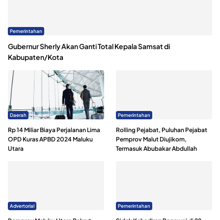
Pemerintahan
Gubernur Sherly Akan Ganti Total Kepala Samsat di
Kabupaten/Kota
Daerah
Pemerintahan
Rp 14 Miliar Biaya Perjalanan Lima
Rolling Pejabat, Puluhan Pejabat
OPD Kuras APBD 2024 Maluku
Pemprov Malut Diujikom,
Utara
Termasuk Abubakar Abdullah
Advertorial
Pemerintahan