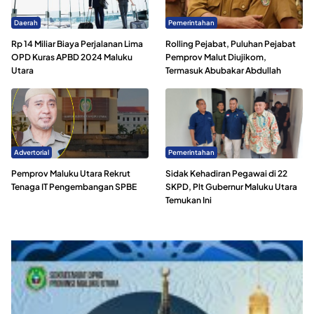
Daerah
Pemerintahan
Rp 14 Miliar Biaya Perjalanan Lima
Rolling Pejabat, Puluhan Pejabat
OPD Kuras APBD 2024 Maluku
Pemprov Malut Diujikom,
Utara
Termasuk Abubakar Abdullah
Advertorial
Pemerintahan
Pemprov Maluku Utara Rekrut
Sidak Kehadiran Pegawai di 22
Tenaga IT Pengembangan SPBE
SKPD, Plt Gubernur Maluku Utara
Temukan Ini