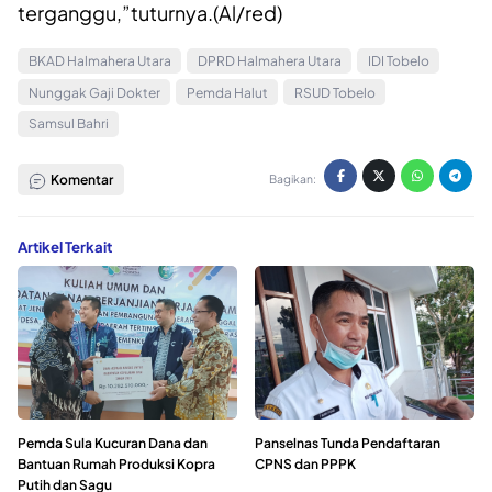
terganggu,”tuturnya.(Al/red)
BKAD Halmahera Utara
DPRD Halmahera Utara
IDI Tobelo
Nunggak Gaji Dokter
Pemda Halut
RSUD Tobelo
Samsul Bahri
Komentar
Bagikan:
Artikel Terkait
Pemda Sula Kucuran Dana dan
Panselnas Tunda Pendaftaran
Bantuan Rumah Produksi Kopra
CPNS dan PPPK
Putih dan Sagu