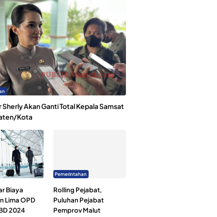
an
 Sherly Akan Ganti Total Kepala Samsat
aten/Kota
Pemerintahan
ar Biaya
Rolling Pejabat,
an Lima OPD
Puluhan Pejabat
BD 2024
Pemprov Malut