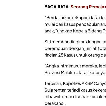
BACA JUGA
:
Seorang Remaja d
“Berdasarkan rekapan data dari 
mulai dari kasus pencabulan a
anak,”ungkap Kepala Bidang DP3
Siti membandingkan dengan t
perempuan dengan jumlah tota
rincian 25 kasus untuk orang d
“Angka ini menurut mereka, lebi
Provinsi Maluku Utara,”katanya
Terpisah, Kapolres AKBP Cahy
Sula rentan terjadi kasus kek
dibawah umur disebabkan oleh
berakahol.