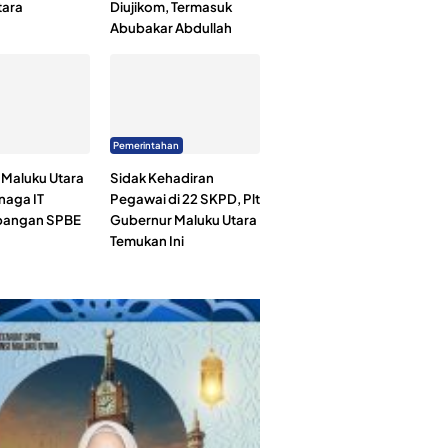
tara
Diujikom, Termasuk
Abubakar Abdullah
Pemerintahan
Maluku Utara
Sidak Kehadiran
naga IT
Pegawai di 22 SKPD, Plt
angan SPBE
Gubernur Maluku Utara
Temukan Ini