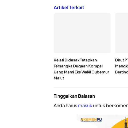
Artikel Terkait
Kejati Didesak Tetapkan
Dirut 
Tersangka Dugaan Korupsi
Mangki
Uang Mami Eks Wakil Gubernur
Bertin
Malut
Tinggalkan Balasan
Anda harus
masuk
untuk berkomen