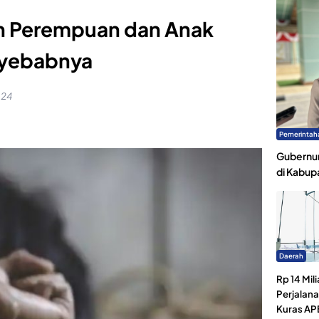
n Perempuan dan Anak
enyebabnya
:24
Pemerintah
Gubernur
di Kabup
Daerah
Rp 14 Mili
Perjalan
Kuras AP