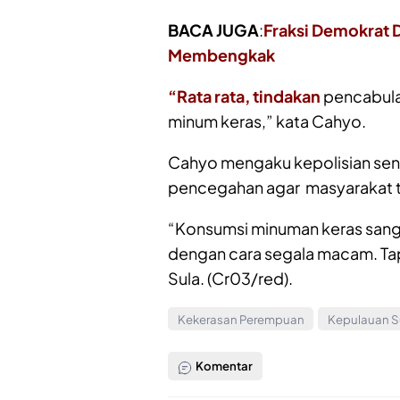
BACA JUGA
:
Fraksi Demokrat 
Membengkak
“Rata rata, tindakan
pencabula
minum keras,” kata Cahyo.
Cahyo mengaku kepolisian send
pencegahan agar masyarakat t
“Konsumsi minuman keras sangat
dengan cara segala macam. Tapi
Sula. (Cr03/red).
Kekerasan Perempuan
Kepulauan S
Komentar