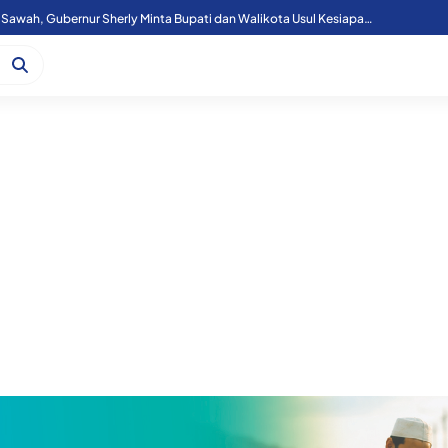
Cetak 10 Ribu Hektar Sawah, Gubernur Sherly Minta Bupati dan Walikota Usul Kesiapan Lahan