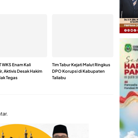
PT WKS Enam Kali
Tim Tabur Kejati Malut Ringkus
r, Aktivis Desak Hakim
DPO Korupsi di Kabupaten
dak Tegas
Taliabu
tar.