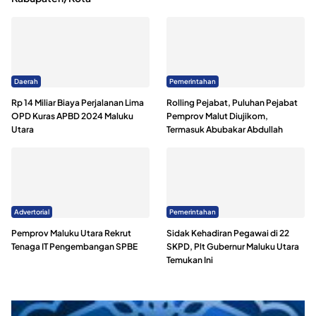
Daerah
Pemerintahan
Rp 14 Miliar Biaya Perjalanan Lima
Rolling Pejabat, Puluhan Pejabat
OPD Kuras APBD 2024 Maluku
Pemprov Malut Diujikom,
Utara
Termasuk Abubakar Abdullah
Advertorial
Pemerintahan
Pemprov Maluku Utara Rekrut
Sidak Kehadiran Pegawai di 22
Tenaga IT Pengembangan SPBE
SKPD, Plt Gubernur Maluku Utara
Temukan Ini