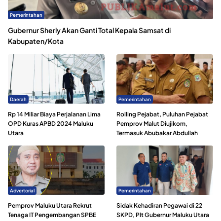
Pemerintahan
Gubernur Sherly Akan Ganti Total Kepala Samsat di
Kabupaten/Kota
Daerah
Pemerintahan
Rp 14 Miliar Biaya Perjalanan Lima
Rolling Pejabat, Puluhan Pejabat
OPD Kuras APBD 2024 Maluku
Pemprov Malut Diujikom,
Utara
Termasuk Abubakar Abdullah
Advertorial
Pemerintahan
Pemprov Maluku Utara Rekrut
Sidak Kehadiran Pegawai di 22
Tenaga IT Pengembangan SPBE
SKPD, Plt Gubernur Maluku Utara