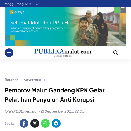
Skip
Minggu, 9 Agustus 2026
to
content
Beranda
Advertorial
Pemprov Malut Gandeng KPK Gelar
Pelatihan Penyuluh Anti Korupsi
Oleh
PUBLIKAmalut
-
18 September 2023, 22:05
Bagikan: