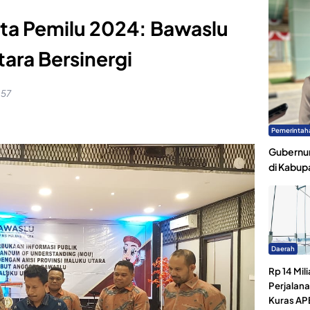
ta Pemilu 2024: Bawaslu
ara Bersinergi
:57
Pemerintah
Gubernur
di Kabup
Daerah
Rp 14 Mili
Perjalan
Kuras AP