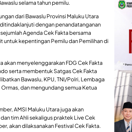
awaslu selama tahun pemilu.
ungan dari Bawaslu Provinsi Maluku Utara
 ditindaklanjuti dengan penandatanganan
 sejumlah Agenda Cek Fakta bersama
t untuk kepentingan Pemilu dan Pemilihan di
ra akan menyelenggarakan FDG Cek Fakta
indo serta membentuk Satgas Cek Fakta
ibatkan Bawaslu, KPU, TNI/Polri, Lembaga
as, Ormas, dan mengundang semua Ketua
mber, AMSI Maluku Utara juga akan
an tim Ahli sekaligus praktek Live Cek
er, akan dilaksanakan Festival Cek Fakta.