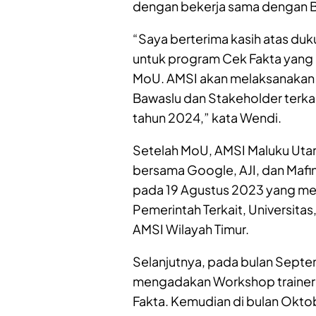
dengan bekerja sama dengan B
“Saya berterima kasih atas duk
untuk program Cek Fakta yang
MoU. AMSI akan melaksanakan
Bawaslu dan Stakeholder terkai
tahun 2024,” kata Wendi.
Setelah MoU, AMSI Maluku Uta
bersama Google, AJI, dan Maf
pada 19 Agustus 2023 yang mel
Pemerintah Terkait, Universit
AMSI Wilayah Timur.
Selanjutnya, pada bulan Septe
mengadakan Workshop trainer d
Fakta. Kemudian di bulan Oktob