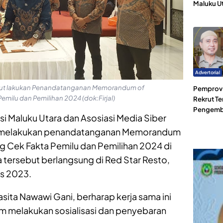
Maluku U
Advertorial
alut lakukan Penandatanganan Memorandum of
Pemprov 
milu dan Pemilihan 2024 (dok:Firjal)
Rekrut Te
Pengemb
nsi Maluku Utara dan Asosiasi Media Siber
ra melakukan penandatanganan Memorandum
g Cek Fakta Pemilu dan Pemilihan 2024 di
a tersebut berlangsung di Red Star Resto,
us 2023.
sita Nawawi Gani, berharap kerja sama ini
 melakukan sosialisasi dan penyebaran