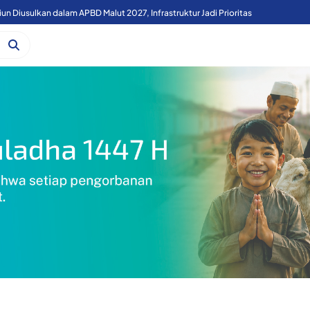
Cetak 10 Ribu Hektar Sawah, Gubernur Sherly Minta Bupati dan Walikota Usul Kesiapan Lahan