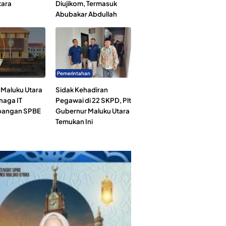
tara
Diujikom, Termasuk
Abubakar Abdullah
Pemerintahan
Maluku Utara
Sidak Kehadiran
naga IT
Pegawai di 22 SKPD, Plt
angan SPBE
Gubernur Maluku Utara
Temukan Ini