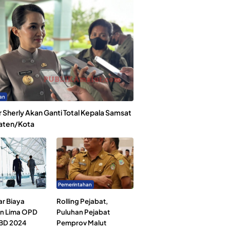
an
 Sherly Akan Ganti Total Kepala Samsat
aten/Kota
Pemerintahan
ar Biaya
Rolling Pejabat,
an Lima OPD
Puluhan Pejabat
BD 2024
Pemprov Malut