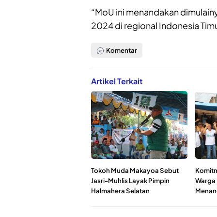
“MoU ini menandakan dimulainy
2024 di regional Indonesia Timu
Komentar
Artikel Terkait
Tokoh Muda Makayoa Sebut
Komitm
Jasri-Muhlis Layak Pimpin
Warga 
Halmahera Selatan
Menang