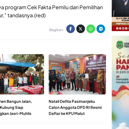
a program Cek Fakta Pemilu dan Pemilihan
r,” tandasnya.(red)
Bagikan:
en Bangun Jalan,
Natali Defita Pasimanjeku
Kubung Siap
Calon Anggota DPD RI Resmi
kan Jasri-Muhlis
Daftar ke KPU Malut