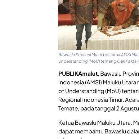
Bawaslu Provinsi Malut bersama AMSI M
Understanding (MoU) tentang Cek Fakta Pe
PUBLIKAmalut
, Bawaslu Provi
Indonesia (AMSI) Maluku Uta
of Understanding (MoU) tentan
Regional Indonesia Timur. Acar
Ternate, pada tanggal 2 Agust
Ketua Bawaslu Maluku Utara, Ma
dapat membantu Bawaslu dalam