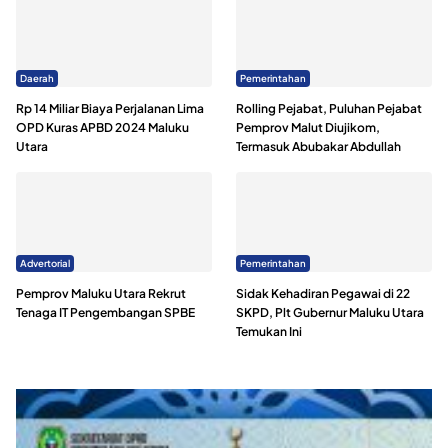
Daerah
Pemerintahan
Rp 14 Miliar Biaya Perjalanan Lima
Rolling Pejabat, Puluhan Pejabat
OPD Kuras APBD 2024 Maluku
Pemprov Malut Diujikom,
Utara
Termasuk Abubakar Abdullah
Advertorial
Pemerintahan
Pemprov Maluku Utara Rekrut
Sidak Kehadiran Pegawai di 22
Tenaga IT Pengembangan SPBE
SKPD, Plt Gubernur Maluku Utara
Temukan Ini