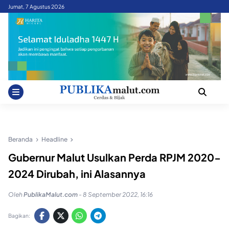
Skip
Jumat, 7 Agustus 2026
to
content
Beranda
Headline
Gubernur Malut Usulkan Perda RPJM 2020-
2024 Dirubah, ini Alasannya
Oleh
PublikaMalut.com
-
8 September 2022, 16:16
Bagikan: