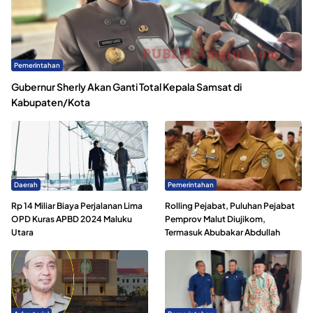
Pemerintahan
Gubernur Sherly Akan Ganti Total Kepala Samsat di
Kabupaten/Kota
Daerah
Pemerintahan
Rp 14 Miliar Biaya Perjalanan Lima
Rolling Pejabat, Puluhan Pejabat
OPD Kuras APBD 2024 Maluku
Pemprov Malut Diujikom,
Utara
Termasuk Abubakar Abdullah