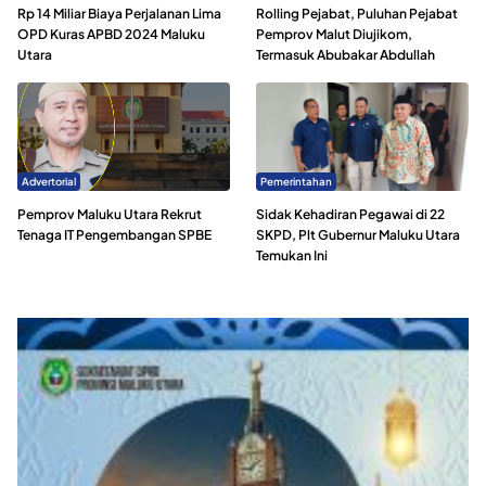
Rp 14 Miliar Biaya Perjalanan Lima
Rolling Pejabat, Puluhan Pejabat
OPD Kuras APBD 2024 Maluku
Pemprov Malut Diujikom,
Utara
Termasuk Abubakar Abdullah
Advertorial
Pemerintahan
Pemprov Maluku Utara Rekrut
Sidak Kehadiran Pegawai di 22
Tenaga IT Pengembangan SPBE
SKPD, Plt Gubernur Maluku Utara
Temukan Ini