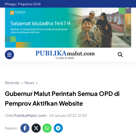
Skip
Minggu, 9 Agustus 2026
to
content
Beranda
News
Gubernur Malut Perintah Semua OPD di
Pemprov Aktifkan Website
Oleh
PublikaMalut.com
-
24 Januari 2023, 12:50
Bagikan: