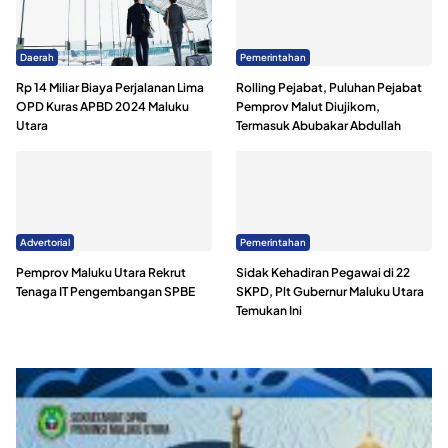
Daerah
Pemerintahan
Rp 14 Miliar Biaya Perjalanan Lima
Rolling Pejabat, Puluhan Pejabat
OPD Kuras APBD 2024 Maluku
Pemprov Malut Diujikom,
Utara
Termasuk Abubakar Abdullah
Advertorial
Pemerintahan
Pemprov Maluku Utara Rekrut
Sidak Kehadiran Pegawai di 22
Tenaga IT Pengembangan SPBE
SKPD, Plt Gubernur Maluku Utara
Temukan Ini