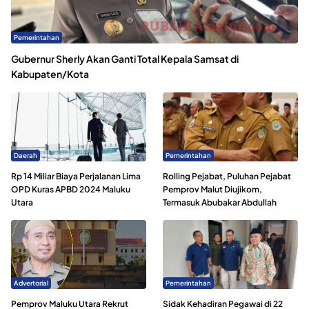
Pemerintahan
Gubernur Sherly Akan Ganti Total Kepala Samsat di
Kabupaten/Kota
Daerah
Pemerintahan
Rp 14 Miliar Biaya Perjalanan Lima
Rolling Pejabat, Puluhan Pejabat
OPD Kuras APBD 2024 Maluku
Pemprov Malut Diujikom,
Utara
Termasuk Abubakar Abdullah
Advertorial
Pemerintahan
Pemprov Maluku Utara Rekrut
Sidak Kehadiran Pegawai di 22