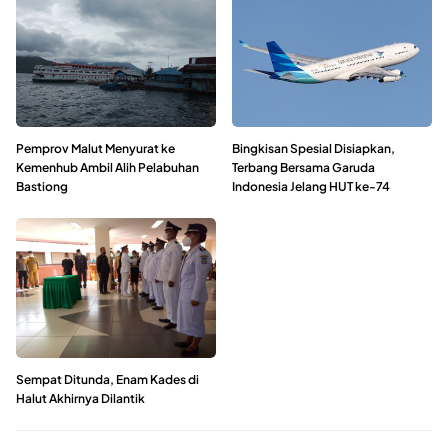
Pemprov Malut Menyurat ke
Bingkisan Spesial Disiapkan,
Kemenhub Ambil Alih Pelabuhan
Terbang Bersama Garuda
Bastiong
Indonesia Jelang HUT ke-74
Sempat Ditunda, Enam Kades di
Halut Akhirnya Dilantik