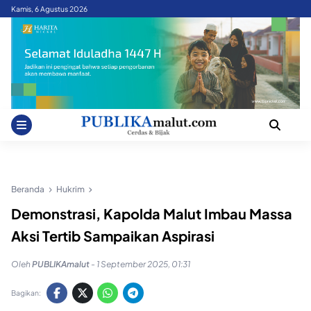
Skip
Kamis, 6 Agustus 2026
to
content
Beranda
Hukrim
Demonstrasi, Kapolda Malut Imbau Massa
Aksi Tertib Sampaikan Aspirasi
Oleh
PUBLIKAmalut
-
1 September 2025, 01:31
Bagikan: