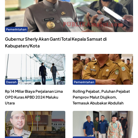
Pemerintahan
Gubernur Sherly Akan Ganti Total Kepala Samsat di
Kabupaten/Kota
Daerah
Pemerintahan
Rp 14 Miliar Biaya Perjalanan Lima
Rolling Pejabat, Puluhan Pejabat
OPD Kuras APBD 2024 Maluku
Pemprov Malut Diujikom,
Utara
Termasuk Abubakar Abdullah