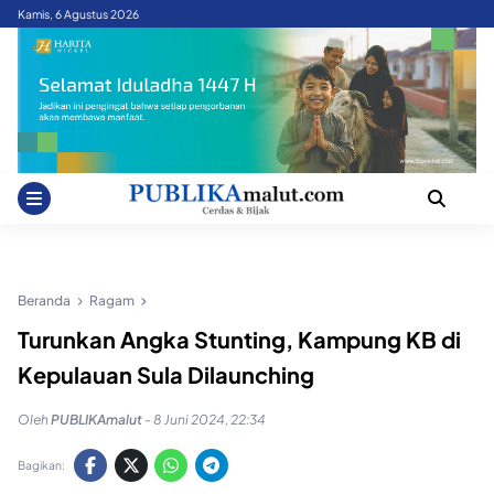
Skip
Kamis, 6 Agustus 2026
to
content
Beranda
Ragam
Turunkan Angka Stunting, Kampung KB di
Kepulauan Sula Dilaunching
Oleh
PUBLIKAmalut
-
8 Juni 2024, 22:34
Bagikan: