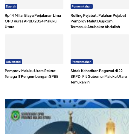
Daerah
Pemerintahan
Rp 14 Miliar Biaya Perjalanan Lima
Rolling Pejabat, Puluhan Pejabat
OPD Kuras APBD 2024 Maluku
Pemprov Malut Diujikom,
Utara
Termasuk Abubakar Abdullah
Advertorial
Pemerintahan
Pemprov Maluku Utara Rekrut
Sidak Kehadiran Pegawai di 22
Tenaga IT Pengembangan SPBE
SKPD, Plt Gubernur Maluku Utara
Temukan Ini