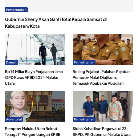
Pemerintahan
Gubernur Sherly Akan Ganti Total Kepala Samsat di
Kabupaten/Kota
Daerah
Pemerintahan
Rp 14 Miliar Biaya Perjalanan Lima
Rolling Pejabat, Puluhan Pejabat
OPD Kuras APBD 2024 Maluku
Pemprov Malut Diujikom,
Utara
Termasuk Abubakar Abdullah
Advertorial
Pemerintahan
Pemprov Maluku Utara Rekrut
Sidak Kehadiran Pegawai di 22
Tenaga IT Pengembangan SPBE
SKPD, Plt Gubernur Maluku Utara