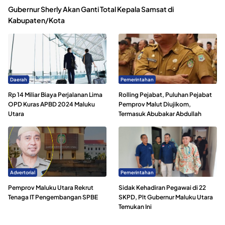
Gubernur Sherly Akan Ganti Total Kepala Samsat di
Kabupaten/Kota
Daerah
Pemerintahan
Rp 14 Miliar Biaya Perjalanan Lima
Rolling Pejabat, Puluhan Pejabat
OPD Kuras APBD 2024 Maluku
Pemprov Malut Diujikom,
Utara
Termasuk Abubakar Abdullah
Advertorial
Pemerintahan
Pemprov Maluku Utara Rekrut
Sidak Kehadiran Pegawai di 22
Tenaga IT Pengembangan SPBE
SKPD, Plt Gubernur Maluku Utara
Temukan Ini