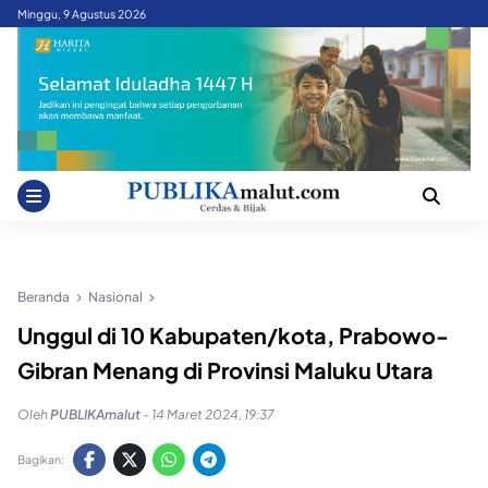
Skip
Minggu, 9 Agustus 2026
to
content
Beranda
Nasional
Unggul di 10 Kabupaten/kota, Prabowo-
Gibran Menang di Provinsi Maluku Utara
Oleh
PUBLIKAmalut
-
14 Maret 2024, 19:37
Bagikan: