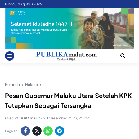
Skip
Minggu, 9 Agustus 2026
to
content
Beranda
Hukrim
Pesan Gubernur Maluku Utara Setelah KPK
Tetapkan Sebagai Tersangka
Oleh
PUBLIKAmalut
-
20 Desember 2023, 20:47
Bagikan: