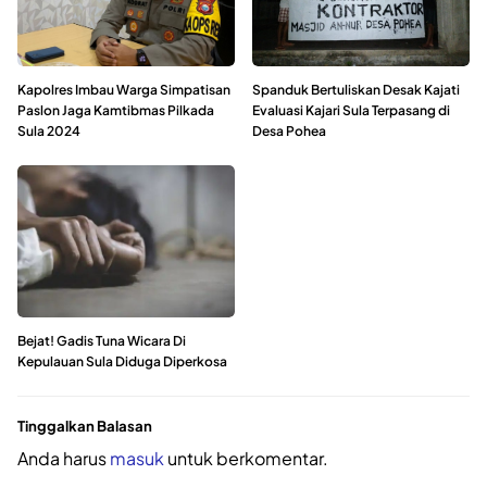
Kapolres Imbau Warga Simpatisan
Spanduk Bertuliskan Desak Kajati
Paslon Jaga Kamtibmas Pilkada
Evaluasi Kajari Sula Terpasang di
Sula 2024
Desa Pohea
Bejat! Gadis Tuna Wicara Di
Kepulauan Sula Diduga Diperkosa
Tinggalkan Balasan
Anda harus
masuk
untuk berkomentar.