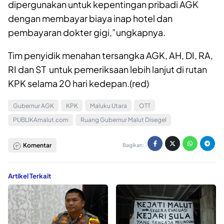
dipergunakan untuk kepentingan pribadi AGK
dengan membayar biaya inap hotel dan
pembayaran dokter gigi,”ungkapnya.
Tim penyidik menahan tersangka AGK, AH, DI, RA,
RI dan ST untuk pemeriksaan lebih lanjut di rutan
KPK selama 20 hari kedepan.(red)
Gubernur AGK
KPK
Maluku Utara
OTT
PUBLIKAmalut.com
Ruang Gubernur Malut Disegel
Komentar
Bagikan:
Artikel Terkait