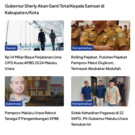
Gubernur Sherly Akan Ganti Total Kepala Samsat di
Kabupaten/Kota
Daerah
Pemerintahan
Rp 14 Miliar Biaya Perjalanan Lima
Rolling Pejabat, Puluhan Pejabat
OPD Kuras APBD 2024 Maluku
Pemprov Malut Diujikom,
Utara
Termasuk Abubakar Abdullah
Advertorial
Pemerintahan
Pemprov Maluku Utara Rekrut
Sidak Kehadiran Pegawai di 22
Tenaga IT Pengembangan SPBE
SKPD, Plt Gubernur Maluku Utara
Temukan Ini