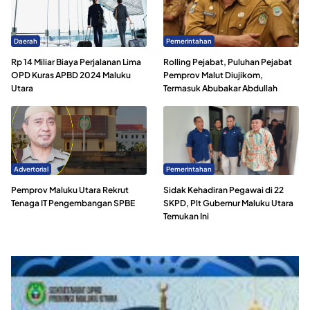
Daerah
Pemerintahan
Rp 14 Miliar Biaya Perjalanan Lima
Rolling Pejabat, Puluhan Pejabat
OPD Kuras APBD 2024 Maluku
Pemprov Malut Diujikom,
Utara
Termasuk Abubakar Abdullah
Advertorial
Pemerintahan
Pemprov Maluku Utara Rekrut
Sidak Kehadiran Pegawai di 22
Tenaga IT Pengembangan SPBE
SKPD, Plt Gubernur Maluku Utara
Temukan Ini