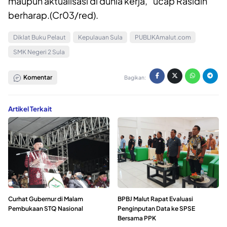
maupun aktualisasi di dunia kerja,” ucap Rasidin
berharap.(Cr03/red).
Diklat Buku Pelaut
Kepulauan Sula
PUBLIKAmalut.com
SMK Negeri 2 Sula
Komentar
Bagikan:
Artikel Terkait
Curhat Gubernur di Malam
BPBJ Malut Rapat Evaluasi
Pembukaan STQ Nasional
Penginputan Data ke SPSE
Bersama PPK