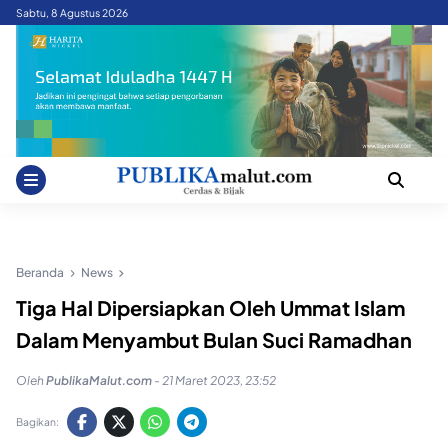
Skip
Sabtu, 8 Agustus 2026
to
content
Beranda
News
Tiga Hal Dipersiapkan Oleh Ummat Islam
Dalam Menyambut Bulan Suci Ramadhan
Oleh
PublikaMalut.com
-
21 Maret 2023, 23:52
Bagikan: