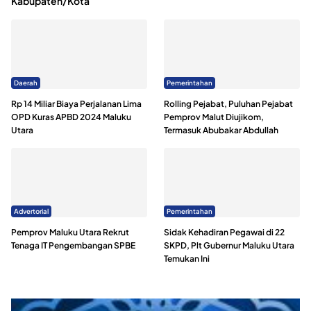
Kabupaten/Kota
Daerah
Pemerintahan
Rp 14 Miliar Biaya Perjalanan Lima
Rolling Pejabat, Puluhan Pejabat
OPD Kuras APBD 2024 Maluku
Pemprov Malut Diujikom,
Utara
Termasuk Abubakar Abdullah
Advertorial
Pemerintahan
Pemprov Maluku Utara Rekrut
Sidak Kehadiran Pegawai di 22
Tenaga IT Pengembangan SPBE
SKPD, Plt Gubernur Maluku Utara
Temukan Ini