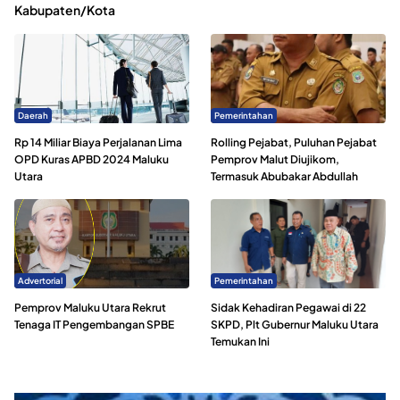
Kabupaten/Kota
Daerah
Pemerintahan
Rp 14 Miliar Biaya Perjalanan Lima
Rolling Pejabat, Puluhan Pejabat
OPD Kuras APBD 2024 Maluku
Pemprov Malut Diujikom,
Utara
Termasuk Abubakar Abdullah
Advertorial
Pemerintahan
Pemprov Maluku Utara Rekrut
Sidak Kehadiran Pegawai di 22
Tenaga IT Pengembangan SPBE
SKPD, Plt Gubernur Maluku Utara
Temukan Ini