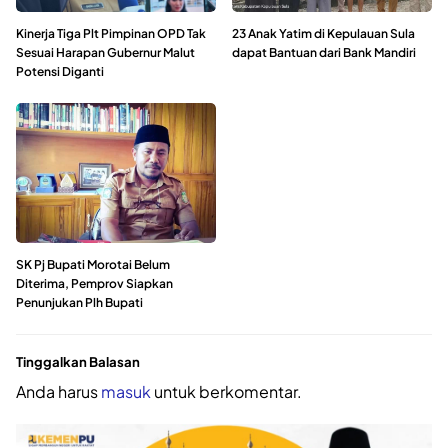
Kinerja Tiga Plt Pimpinan OPD Tak
23 Anak Yatim di Kepulauan Sula
Sesuai Harapan Gubernur Malut
dapat Bantuan dari Bank Mandiri
Potensi Diganti
SK Pj Bupati Morotai Belum
Diterima, Pemprov Siapkan
Penunjukan Plh Bupati
Tinggalkan Balasan
Anda harus
masuk
untuk berkomentar.