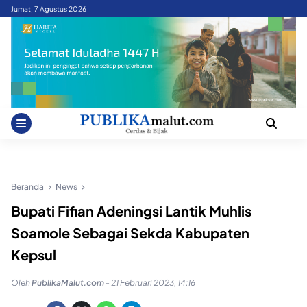
Skip
Jumat, 7 Agustus 2026
to
content
Beranda
News
Bupati Fifian Adeningsi Lantik Muhlis
Soamole Sebagai Sekda Kabupaten
Kepsul
Oleh
PublikaMalut.com
-
21 Februari 2023, 14:16