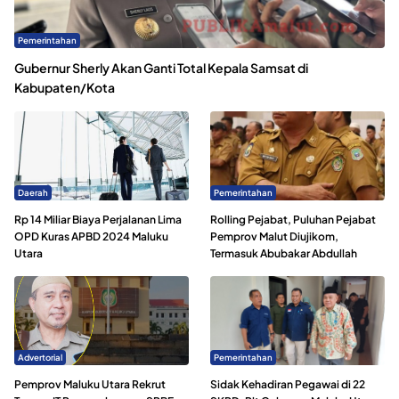
Pemerintahan
Gubernur Sherly Akan Ganti Total Kepala Samsat di
Kabupaten/Kota
Daerah
Pemerintahan
Rp 14 Miliar Biaya Perjalanan Lima
Rolling Pejabat, Puluhan Pejabat
OPD Kuras APBD 2024 Maluku
Pemprov Malut Diujikom,
Utara
Termasuk Abubakar Abdullah
Advertorial
Pemerintahan
Pemprov Maluku Utara Rekrut
Sidak Kehadiran Pegawai di 22