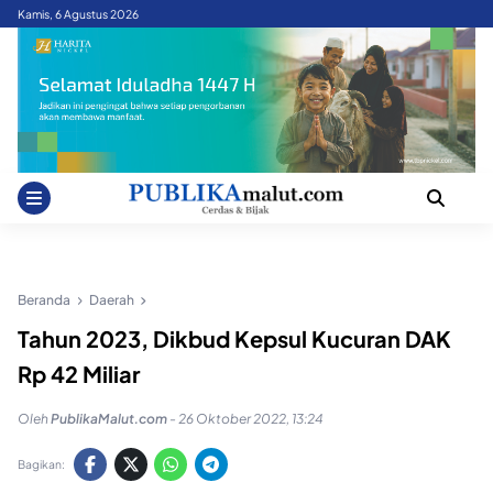
Skip
Kamis, 6 Agustus 2026
to
content
Beranda
Daerah
Tahun 2023, Dikbud Kepsul Kucuran DAK
Rp 42 Miliar
Oleh
PublikaMalut.com
-
26 Oktober 2022, 13:24
Bagikan: