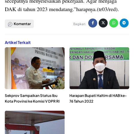
secepatnya menyelesaikan pekerjaan. Agar menjaga
DAK di tahun 2023 mendatang.”harapnya.(tr03/red).
Komentar
Bagikan:
Artikel Terkait
Sekprov Sampaikan Status Ibu
Harapan Bupati Haltim di HAB ke-
Kota Provinsi ke Komisi V DPR RI
76 Tahun 2022