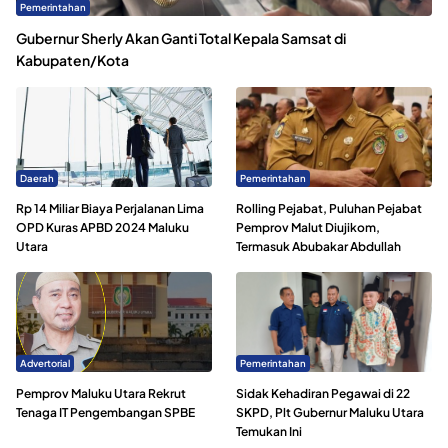
Pemerintahan
Gubernur Sherly Akan Ganti Total Kepala Samsat di
Kabupaten/Kota
Daerah
Pemerintahan
Rp 14 Miliar Biaya Perjalanan Lima
Rolling Pejabat, Puluhan Pejabat
OPD Kuras APBD 2024 Maluku
Pemprov Malut Diujikom,
Utara
Termasuk Abubakar Abdullah
Advertorial
Pemerintahan
Pemprov Maluku Utara Rekrut
Sidak Kehadiran Pegawai di 22
Tenaga IT Pengembangan SPBE
SKPD, Plt Gubernur Maluku Utara
Temukan Ini