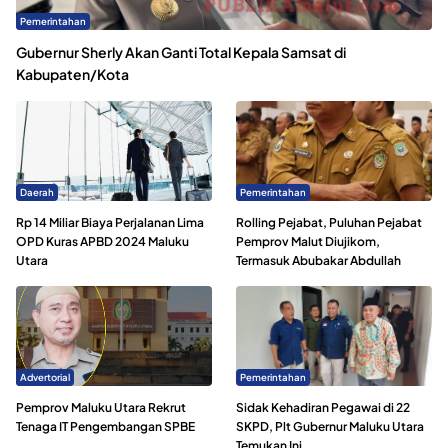
Pemerintahan
Gubernur Sherly Akan Ganti Total Kepala Samsat di
Kabupaten/Kota
Daerah
Pemerintahan
Rp 14 Miliar Biaya Perjalanan Lima
Rolling Pejabat, Puluhan Pejabat
OPD Kuras APBD 2024 Maluku
Pemprov Malut Diujikom,
Utara
Termasuk Abubakar Abdullah
Advertorial
Pemerintahan
Pemprov Maluku Utara Rekrut
Sidak Kehadiran Pegawai di 22
Tenaga IT Pengembangan SPBE
SKPD, Plt Gubernur Maluku Utara
Temukan Ini