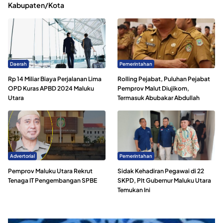
Kabupaten/Kota
Daerah
Pemerintahan
Rp 14 Miliar Biaya Perjalanan Lima
Rolling Pejabat, Puluhan Pejabat
OPD Kuras APBD 2024 Maluku
Pemprov Malut Diujikom,
Utara
Termasuk Abubakar Abdullah
Advertorial
Pemerintahan
Pemprov Maluku Utara Rekrut
Sidak Kehadiran Pegawai di 22
Tenaga IT Pengembangan SPBE
SKPD, Plt Gubernur Maluku Utara
Temukan Ini