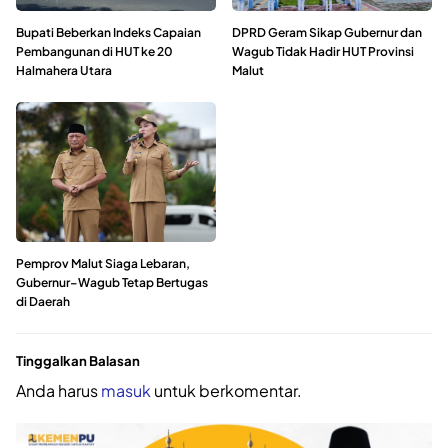
Bupati Beberkan Indeks Capaian
DPRD Geram Sikap Gubernur dan
Pembangunan di HUT ke 20
Wagub Tidak Hadir HUT Provinsi
Halmahera Utara
Malut
Pemprov Malut Siaga Lebaran,
Gubernur–Wagub Tetap Bertugas
di Daerah
Tinggalkan Balasan
Anda harus
masuk
untuk berkomentar.