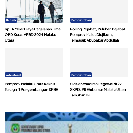
Daerah
Pemerintahan
Rp 14 Miliar Biaya Perjalanan Lima
Rolling Pejabat, Puluhan Pejabat
OPD Kuras APBD 2024 Maluku
Pemprov Malut Diujikom,
Utara
Termasuk Abubakar Abdullah
Advertorial
Pemerintahan
Pemprov Maluku Utara Rekrut
Sidak Kehadiran Pegawai di 22
Tenaga IT Pengembangan SPBE
SKPD, Plt Gubernur Maluku Utara
Temukan Ini