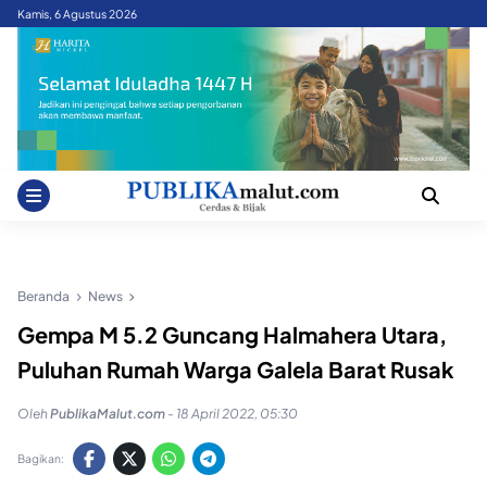
Skip
Kamis, 6 Agustus 2026
to
content
Beranda
News
Gempa M 5.2 Guncang Halmahera Utara,
Puluhan Rumah Warga Galela Barat Rusak
Oleh
PublikaMalut.com
-
18 April 2022, 05:30
Bagikan: