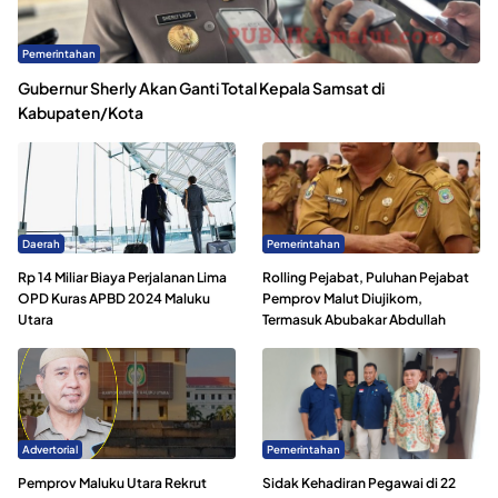
Pemerintahan
Gubernur Sherly Akan Ganti Total Kepala Samsat di
Kabupaten/Kota
Daerah
Pemerintahan
Rp 14 Miliar Biaya Perjalanan Lima
Rolling Pejabat, Puluhan Pejabat
OPD Kuras APBD 2024 Maluku
Pemprov Malut Diujikom,
Utara
Termasuk Abubakar Abdullah
Advertorial
Pemerintahan
Pemprov Maluku Utara Rekrut
Sidak Kehadiran Pegawai di 22