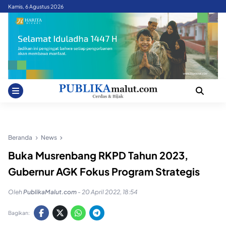
Skip
Kamis, 6 Agustus 2026
to
content
Beranda
News
Buka Musrenbang RKPD Tahun 2023,
Gubernur AGK Fokus Program Strategis
Oleh
PublikaMalut.com
-
20 April 2022, 18:54
Bagikan: