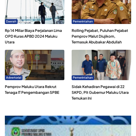
Daerah
Pemerintahan
Rp 14 Miliar Biaya Perjalanan Lima
Rolling Pejabat, Puluhan Pejabat
OPD Kuras APBD 2024 Maluku
Pemprov Malut Diujikom,
Utara
Termasuk Abubakar Abdullah
Advertorial
Pemerintahan
Pemprov Maluku Utara Rekrut
Sidak Kehadiran Pegawai di 22
Tenaga IT Pengembangan SPBE
SKPD, Plt Gubernur Maluku Utara
Temukan Ini